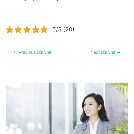
5/5 (20)
Điều
←
Previous Bài viết
Next Bài viết
→
hướng
bài
viết