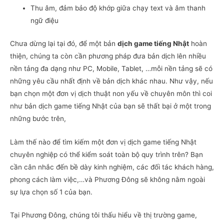
Thu âm, đảm bảo độ khớp giữa chạy text và âm thanh
ngữ điệu
Chưa dừng lại tại đó, để một bản
dịch game tiếng Nhật
hoàn
thiện, chúng ta còn cần phương pháp đưa bản dịch lên nhiều
nền tảng đa dạng như PC, Mobile, Tablet, …mỗi nền tảng sẽ có
những yêu cầu nhất định về bản dịch khác nhau. Như vậy, nếu
bạn chọn một đơn vị dịch thuật non yếu về chuyên môn thì coi
như bản dịch game tiếng Nhật của bạn sẽ thất bại ở một trong
những bước trên,
Làm thế nào để tìm kiếm một đơn vị dịch game tiếng Nhật
chuyên nghiệp có thể kiểm soát toàn bộ quy trình trên? Bạn
cần cân nhắc đến bề dày kinh nghiệm, các đối tác khách hàng,
phong cách làm việc,…và Phương Đông sẽ không nằm ngoài
sự lựa chọn số 1 của bạn.
Tại Phương Đông, chúng tôi thấu hiểu về thị trường game,