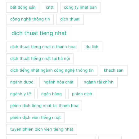
bất động sản
cntt
cong ty nhat ban
công nghệ thông tin
dich thuat
dich thuat tieng nhat
dich thuat tieng nhat o thanh hoa
du lich
dịch thuật tiếng nhật tại hà nội
dịch tiếng nhật ngành công nghệ thông tin
khach san
ngành dược
ngành hóa chất
ngành tài chính
ngành y tế
ngân hàng
phien dich
phien dich tieng nhat tai thanh hoa
phiên dịch viên tiếng nhật
tuyen phien dich vien tieng nhat