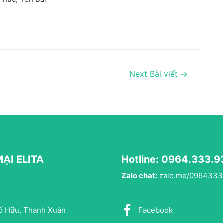
Next Bài viết
→
ẠI ELITA
Hotline: 0964.333.9
Zalo chat:
zalo.me/096433
Tố Hữu, Thanh Xuân
Facebook