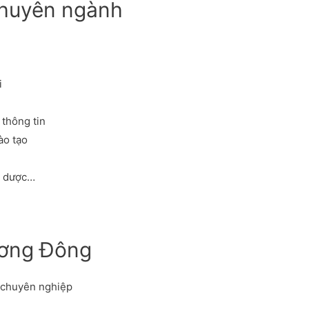
chuyên ngành
i
thông tin
ào tạo
y dược…
ương Đông
t chuyên nghiệp