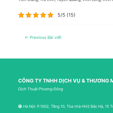
5/5 (15)
Điều
←
Previous Bài viết
hướng
bài
viết
CÔNG TY TNHH DỊCH VỤ & THƯƠNG M
Dịch Thuật Phương Đông
Hà Nội: P.1002, Tầng 10, Tòa nhà HH2 Bắc Hà, 15 