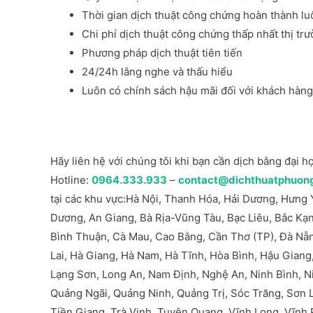
Thời gian dịch thuật công chứng hoàn thành l
Chi phí dịch thuật công chứng thấp nhất thị tr
Phương pháp dịch thuật tiên tiến
24/24h lắng nghe và thấu hiểu
Luôn có chính sách hậu mãi đối với khách hàn
Hãy liên hệ với chúng tôi khi bạn cần dịch bằng đại 
Hotline:
0964.333.933
–
contact@dichthuatphuo
tại các khu vực:Hà Nội, Thanh Hóa, Hải Dương, Hưng
Dương, An Giang, Bà Rịa-Vũng Tàu, Bạc Liêu, Bắc Kạn
Bình Thuận, Cà Mau, Cao Bằng, Cần Thơ (TP), Đà Nẵn
Lai, Hà Giang, Hà Nam, Hà Tĩnh, Hòa Bình, Hậu Giang
Lạng Sơn, Long An, Nam Định, Nghệ An, Ninh Bình, 
Quảng Ngãi, Quảng Ninh, Quảng Trị, Sóc Trăng, Sơn L
Tiền Giang, Trà Vinh, Tuyên Quang, Vĩnh Long, Vĩnh 