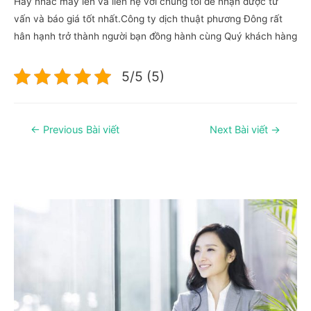
Hãy nhấc máy lên và liên hệ với chúng tôi để nhận được tư
vấn và báo giá tốt nhất.Công ty dịch thuật phương Đông rất
hân hạnh trở thành người bạn đồng hành cùng Quý khách hàng
5/5 (5)
Điều
←
Previous Bài viết
Next Bài viết
→
hướng
bài
viết